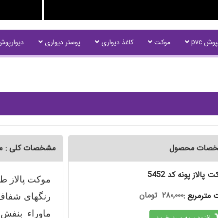
وش pvc
موکت
کاغذ دیواری
پوستر دیواری
دیوارپو
صات محصول
مشخصات کلی : موکت 
 پالاز پونه کد 5452
موکت پالاز ط
۲۸۰,۰۰۰
تومان
 مترمربع :
رنگهای شفاف و
ماوراء بنفش 
افزودن به سبد خرید