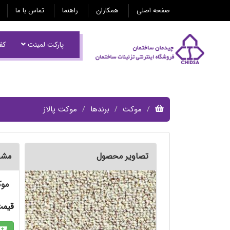
صفحه اصلی
همکاران
راهنما
تماس با ما
پارکت لمینت
کفپ
موکت
برندها
موکت پالاز
تصاویر محصول
مشخ
موکت
قیمت