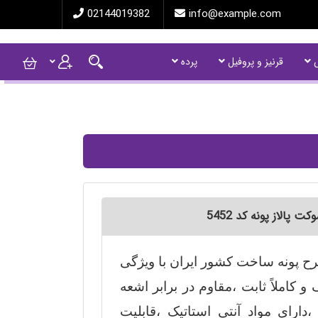
02144019382
info@example.com
ش
قرنیز و پروفیل
پرده
پالاز پونه کد 5452
رح پونه ساخت کشور ایران با ویژگی
 کاملاً ثابت ،مقاوم در برابر اشعه
،دارای مواد آنتی استاتیک ،قابلیت