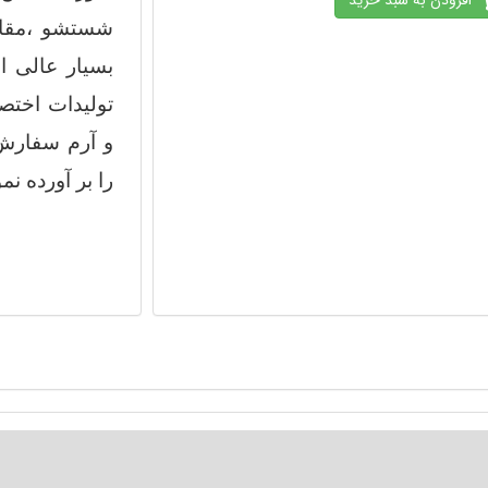
شستشو ،مقاو
بسیار عالی ال
تولیدات اختص
و آرم سفارش 
را بر آورده ن